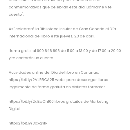
conmemorativas que celebran este día:'Llámame y te
cuento':
Así celebrará la Biblioteca Insular de Gran Canaria el Día
Internacional del libro este jueves, 23 de abril.
Llama gratis al 900 848 898 de 11:00 a 13:00 y de 17:00 a 20:00
y te contarán un cuento.
Actividades online del Día del libro en Canarias:
https://bit.ly/2VJRRCA25 webs para descargar libros
legalmente de forma gratuita en distintos formatos:
https://bit.ly/2x1EoOh100 libros gratuitos de Marketing
Digital:
https://bit.ly/3axgnfR