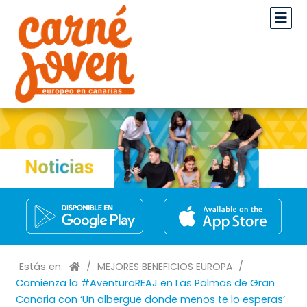
Estás en:
/
MEJORES BENEFICIOS EUROPA
/
Comienza la #AventuraREAJ en Las Palmas de Gran
Canaria con ‘Un albergue donde menos te lo esperas’