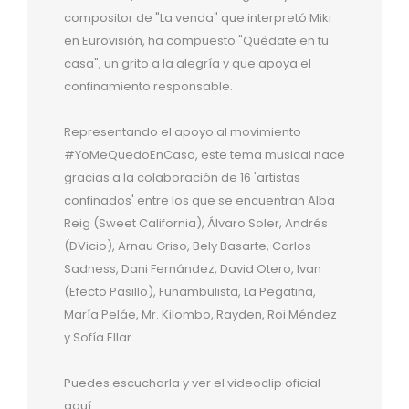
compositor de "La venda" que interpretó Miki
en Eurovisión, ha compuesto "Quédate en tu
casa", un grito a la alegría y que apoya el
confinamiento responsable.
Representando el apoyo al movimiento
#YoMeQuedoEnCasa, este tema musical nace
gracias a la colaboración de 16 'artistas
confinados' entre los que se encuentran Alba
Reig (Sweet California), Álvaro Soler, Andrés
(DVicio), Arnau Griso, Bely Basarte, Carlos
Sadness, Dani Fernández, David Otero, Ivan
(Efecto Pasillo), Funambulista, La Pegatina,
María Peláe, Mr. Kilombo, Rayden, Roi Méndez
y Sofía Ellar.
Puedes escucharla y ver el videoclip oficial
aquí: