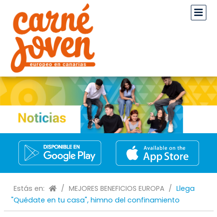
Estás en:
/
MEJORES BENEFICIOS EUROPA
/
Llega
"Quédate en tu casa", himno del confinamiento