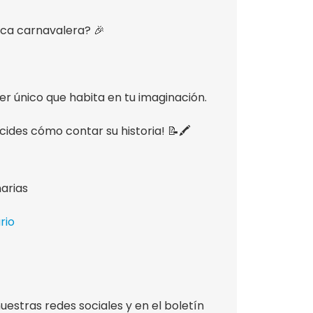
oca carnavalera? 🎉
ser único que habita en tu imaginación.
ides cómo contar su historia! 📝🖍️
arias
rio
estras redes sociales y en el boletín