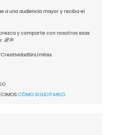
ue a una audiencia mayor y reciba el
 florezca y comparte con nosotros esas
. 🌈💭
eatividadSinLímites
TEO
DECIMOS
CÓMO SOLICITARLO.