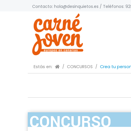
Contacto:
hola@desinquietos.es
/ Teléfonos: 928
Estás en:
/
CONCURSOS
/
Crea tu person