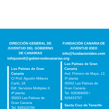
DIRECCIÓN GENERAL DE
FUNDACIÓN CANARIA DE
JUVENTUD DEL GOBIERNO
JUVENTUD IDEO
DE CANARIAS
info@fundacionideo.com
infojuvenil@gobiernodecanarias.org
Las Palmas de Gran
Las Palmas de Gran
Canaria
Canaria
Avd. Primero de Mayo, 12,
C/ Prof. Agustín Millares
3ª planta
Carló, 18
35002 Las Palmas de
Edf. Servicios Múltiples II,
Gran Canaria
4ª planta
Tel. 928366600 /
35003 Las Palmas de
928433757
Gran Canaria
Santa Cruz de Tenerife
Tel. 928115794